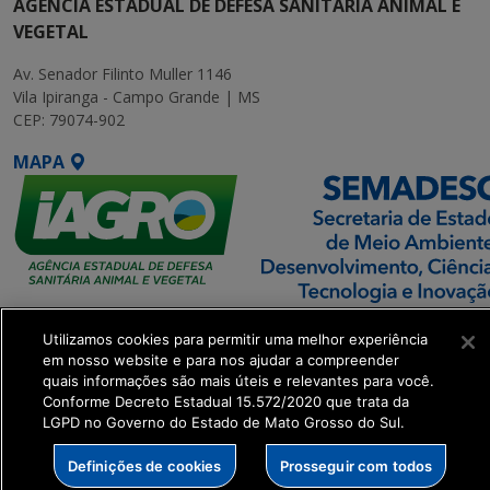
AGÊNCIA ESTADUAL DE DEFESA SANITÁRIA ANIMAL E
VEGETAL
Av. Senador Filinto Muller 1146
Vila Ipiranga - Campo Grande | MS
CEP: 79074-902
MAPA
SETDIG | Secretaria-
Utilizamos cookies para permitir uma melhor experiência
Executiva de
em nosso website e para nos ajudar a compreender
Transformação Digital
quais informações são mais úteis e relevantes para você.
Conforme Decreto Estadual 15.572/2020 que trata da
LGPD no Governo do Estado de Mato Grosso do Sul.
get_footer();
Definições de cookies
Prosseguir com todos