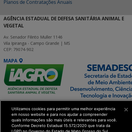
Planos de Contratações Anuais
AGÊNCIA ESTADUAL DE DEFESA SANITÁRIA ANIMAL E
VEGETAL
Av. Senador Filinto Muller 1146
Vila Ipiranga - Campo Grande | MS
CEP: 79074-902
MAPA
SETDIG | Secretaria-
Utilizamos cookies para permitir uma melhor experiência
Executiva de
em nosso website e para nos ajudar a compreender
Transformação Digital
quais informações são mais úteis e relevantes para você.
Conforme Decreto Estadual 15.572/2020 que trata da
LGPD no Governo do Estado de Mato Grosso do Sul.