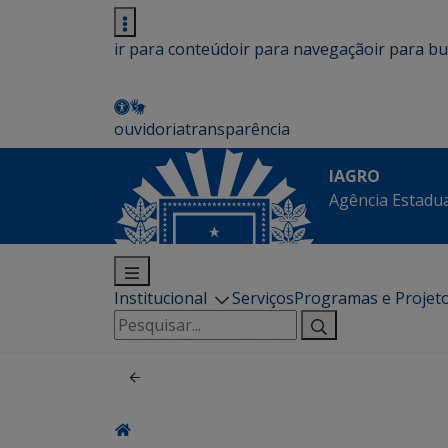
ir para conteúdo
ir para navegação
ir para b
ouvidoria
transparência
IAGRO
Agência Estadua
Institucional
Serviços
Programas e Projet
Pesquisar
por: