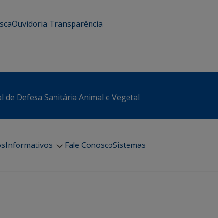
usca
Ouvidoria
Transparência
l de Defesa Sanitária Animal e Vegetal
os
Informativos
Fale Conosco
Sistemas