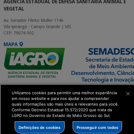
AGÊNCIA ESTADUAL DE DEFESA SANITÁRIA ANIMAL E
VEGETAL
Av. Senador Filinto Muller 1146
Vila Ipiranga - Campo Grande | MS
CEP: 79074-902
MAPA
SETDIG | Secretaria-
Utilizamos cookies para permitir uma melhor experiência
Executiva de
em nosso website e para nos ajudar a compreender
Transformação Digital
quais informações são mais úteis e relevantes para você.
Conforme Decreto Estadual 15.572/2020 que trata da
LGPD no Governo do Estado de Mato Grosso do Sul.
get_footer();
Definições de cookies
Prosseguir com todos