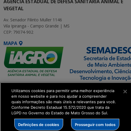
AGÊNCIA ESTADUAL DE DEFESA SANITÁRIA ANIMAL E
VEGETAL
Av. Senador Filinto Muller 1146
Vila Ipiranga - Campo Grande | MS
CEP: 79074-902
MAPA
SETDIG | Secretaria-
Utilizamos cookies para permitir uma melhor experiência
Executiva de
em nosso website e para nos ajudar a compreender
Transformação Digital
quais informações são mais úteis e relevantes para você.
Conforme Decreto Estadual 15.572/2020 que trata da
LGPD no Governo do Estado de Mato Grosso do Sul.
get_footer();
Definições de cookies
Prosseguir com todos