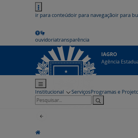
ir para conteúdo
ir para navegação
ir para b
ouvidoria
transparência
IAGRO
Agência Estadua
Institucional
Serviços
Programas e Projet
Pesquisar
por: