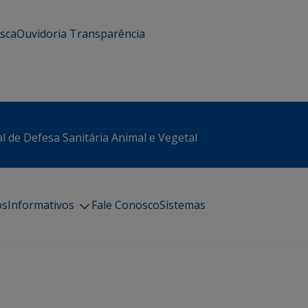
usca
Ouvidoria
Transparência
l de Defesa Sanitária Animal e Vegetal
os
Informativos
Fale Conosco
Sistemas