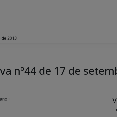
o de 2013
va nº44 de 17 de setem
V
ano •