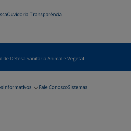
usca
Ouvidoria
Transparência
l de Defesa Sanitária Animal e Vegetal
os
Informativos
Fale Conosco
Sistemas