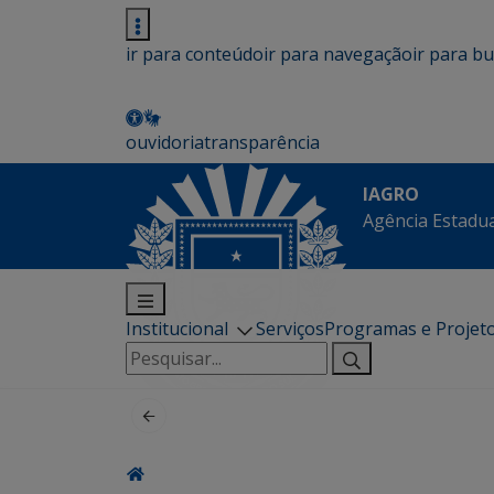
ir para conteúdo
ir para navegação
ir para b
ouvidoria
transparência
IAGRO
Agência Estadua
Institucional
Serviços
Programas e Projet
Pesquisar
por: