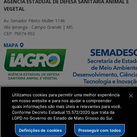
AGÊNCIA ESTADUAL DE DEFESA SANITÁRIA ANIMAL E
VEGETAL
Av. Senador Filinto Muller 1146
Vila Ipiranga - Campo Grande | MS
CEP: 79074-902
MAPA
SETDIG | Secretaria-
Utilizamos cookies para permitir uma melhor experiência
Executiva de
em nosso website e para nos ajudar a compreender
Transformação Digital
quais informações são mais úteis e relevantes para você.
Conforme Decreto Estadual 15.572/2020 que trata da
LGPD no Governo do Estado de Mato Grosso do Sul.
get_footer();
Definições de cookies
Prosseguir com todos