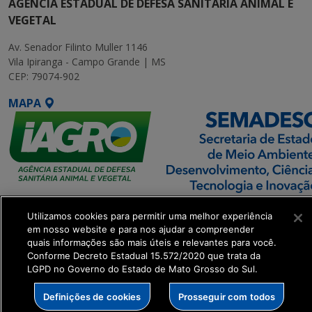
AGÊNCIA ESTADUAL DE DEFESA SANITÁRIA ANIMAL E
VEGETAL
Av. Senador Filinto Muller 1146
Vila Ipiranga - Campo Grande | MS
CEP: 79074-902
MAPA
SETDIG | Secretaria-
Utilizamos cookies para permitir uma melhor experiência
Executiva de
em nosso website e para nos ajudar a compreender
Transformação Digital
quais informações são mais úteis e relevantes para você.
Conforme Decreto Estadual 15.572/2020 que trata da
LGPD no Governo do Estado de Mato Grosso do Sul.
get_footer();
Definições de cookies
Prosseguir com todos