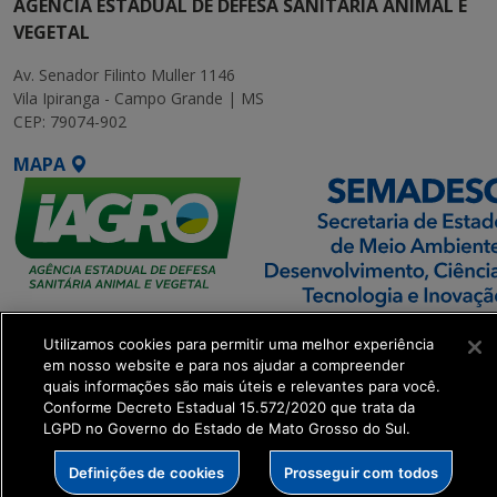
AGÊNCIA ESTADUAL DE DEFESA SANITÁRIA ANIMAL E
VEGETAL
Av. Senador Filinto Muller 1146
Vila Ipiranga - Campo Grande | MS
CEP: 79074-902
MAPA
SETDIG | Secretaria-
Utilizamos cookies para permitir uma melhor experiência
Executiva de
em nosso website e para nos ajudar a compreender
Transformação Digital
quais informações são mais úteis e relevantes para você.
Conforme Decreto Estadual 15.572/2020 que trata da
LGPD no Governo do Estado de Mato Grosso do Sul.
get_footer();
Definições de cookies
Prosseguir com todos