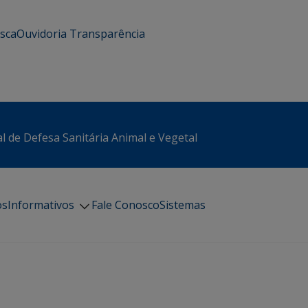
usca
Ouvidoria
Transparência
l de Defesa Sanitária Animal e Vegetal
os
Informativos
Fale Conosco
Sistemas