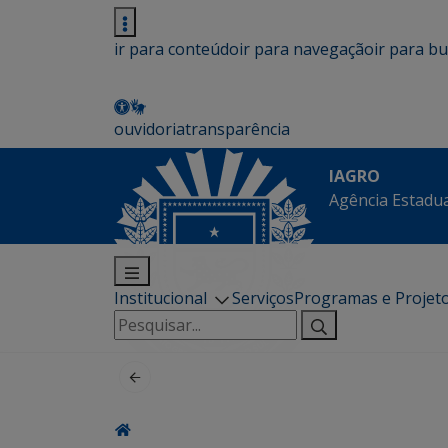
ir para conteúdo
ir para navegação
ir para b
ouvidoria
transparência
IAGRO
Agência Estadua
Institucional
Serviços
Programas e Projet
Pesquisar
por: