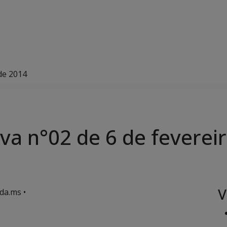
de 2014
va n°02 de 6 de feverei
V
da.ms •