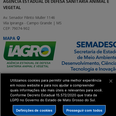
AGÊNCIA ESTADUAL DE DEFESA SANITÁRIA ANIMAL E
VEGETAL
Av. Senador Filinto Muller 1146
Vila Ipiranga - Campo Grande | MS
CEP: 79074-902
MAPA
SETDIG | Secretaria-
Utilizamos cookies para permitir uma melhor experiência
Executiva de
em nosso website e para nos ajudar a compreender
Transformação Digital
quais informações são mais úteis e relevantes para você.
Conforme Decreto Estadual 15.572/2020 que trata da
LGPD no Governo do Estado de Mato Grosso do Sul.
get_footer();
Definições de cookies
Prosseguir com todos