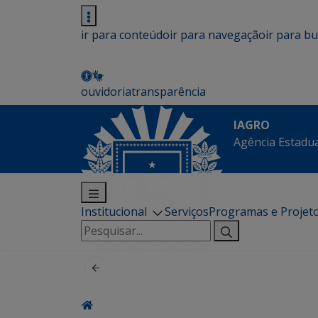
ir para conteúdo
ir para navegação
ir para b
ouvidoria
transparência
IAGRO
Agência Estadua
Institucional
Serviços
Programas e Projet
Pesquisar
por: