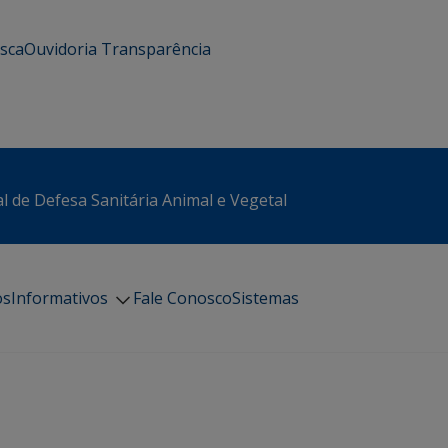
usca
Ouvidoria
Transparência
l de Defesa Sanitária Animal e Vegetal
os
Informativos
Fale Conosco
Sistemas