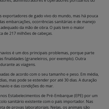
idores, administradores e operadores portuários do
res exportadores de gado vivo do mundo, mas há pouca
 das embarcações, ocorrências sanitárias e de manejo
 adequado da mão de obra. O país tem o maior
a de 217 milhões de cabeças.
s navios é um dos principais problemas, porque parte
as finalidades (graneleiros, por exemplo). Outra
 durante as viagens.
upadas de acordo com o seu tamanho e peso. Em média,
ias, mas pode se estender por até 30 dias. A duração
navio e das condições do mar.
 nos Estabelecimentos de Pré-Embarque (EPE) por um
lo sanitário existente com o país importador. Nas
eta de provas laboratoriais. Nelas, os animais são