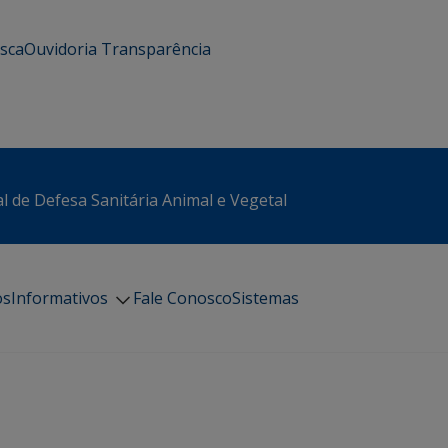
usca
Ouvidoria
Transparência
l de Defesa Sanitária Animal e Vegetal
os
Informativos
Fale Conosco
Sistemas