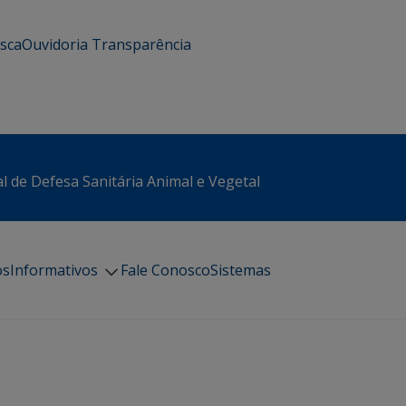
usca
Ouvidoria
Transparência
l de Defesa Sanitária Animal e Vegetal
os
Informativos
Fale Conosco
Sistemas