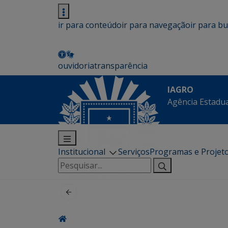
ir para conteúdo
ir para navegação
ir para b
ouvidoria
transparência
IAGRO
Agência Estadua
Institucional
Serviços
Programas e Projet
Pesquisar
por: