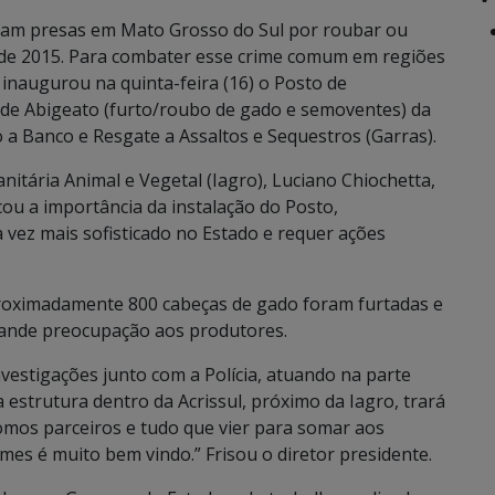
ram presas em Mato Grosso do Sul por roubar ou
 de 2015. Para combater esse crime comum em regiões
naugurou na quinta-feira (16) o Posto de
de Abigeato (furto/roubo de gado e semoventes) da
 a Banco e Resgate a Assaltos e Sequestros (Garras).
nitária Animal e Vegetal (Iagro), Luciano Chiochetta,
u a importância da instalação do Posto,
 vez mais sofisticado no Estado e requer ações
roximadamente 800 cabeças de gado foram furtadas e
rande preocupação aos produtores.
vestigações junto com a Polícia, atuando na parte
 estrutura dentro da Acrissul, próximo da Iagro, trará
Somos parceiros e tudo que vier para somar aos
rimes é muito bem vindo.” Frisou o diretor presidente.