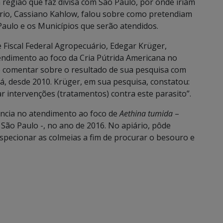
a região que faz divisa com São Paulo, por onde iriam
io, Cassiano Kahlow, falou sobre como pretendiam
aulo e os Municípios que serão atendidos.
e Fiscal Federal Agropecuário, Edegar Krüger,
endimento ao foco da Cria Pútrida Americana no
e comentar sobre o resultado de sua pesquisa com
á, desde 2010. Krüger, em sua pesquisa, constatou:
ar intervenções (tratamentos) contra este parasito”.
ência no atendimento ao foco de
Aethina tumida
–
ão Paulo -, no ano de 2016. No apiário, pôde
specionar as colmeias a fim de procurar o besouro e