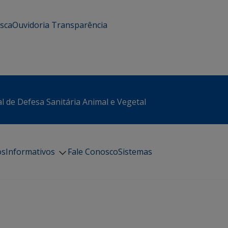
usca
Ouvidoria
Transparência
l de Defesa Sanitária Animal e Vegetal
os
Informativos
Fale Conosco
Sistemas