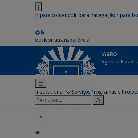
ir para conteúdo
ir para navegação
ir para b
ouvidoria
transparência
IAGRO
Agência Estadua
Institucional
Serviços
Programas e Projet
Pesquisar
por: