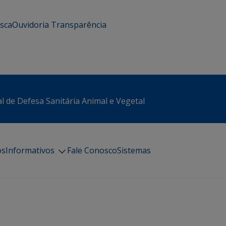
usca
Ouvidoria
Transparência
l de Defesa Sanitária Animal e Vegetal
os
Informativos
Fale Conosco
Sistemas