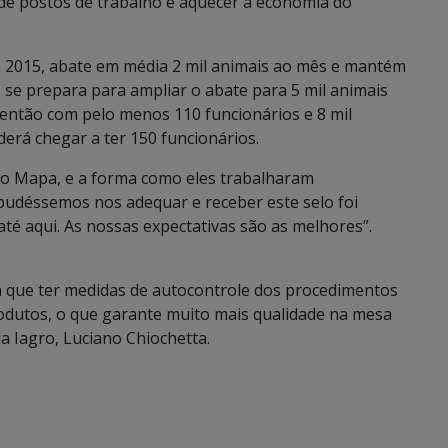
de postos de trabalho e aquecer a economia do
de 2015, abate em média 2 mil animais ao mês e mantém
o se prepara para ampliar o abate para 5 mil animais
então com pelo menos 110 funcionários e 8 mil
erá chegar a ter 150 funcionários.
 do Mapa, e a forma como eles trabalharam
udéssemos nos adequar e receber este selo foi
é aqui. As nossas expectativas são as melhores”.
êm que ter medidas de autocontrole dos procedimentos
odutos, o que garante muito mais qualidade na mesa
a Iagro, Luciano Chiochetta.