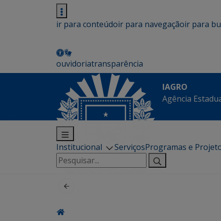
ir para conteúdo
ir para navegação
ir para b
ouvidoria
transparência
IAGRO
Agência Estadua
Institucional
Serviços
Programas e Projet
Pesquisar
por: