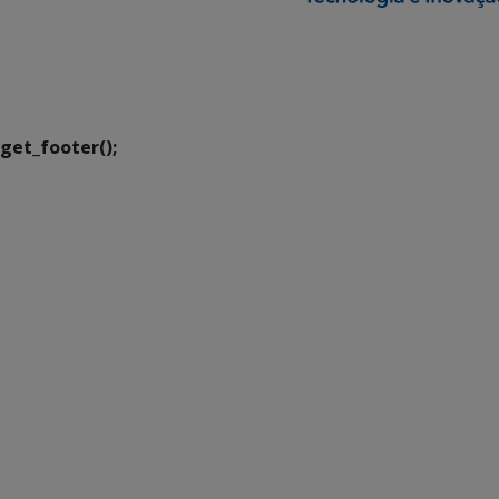
SETDIG | Secretaria-
Executiva de
Transformação Digital
get_footer();