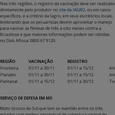
Nas três regiões, o registro da vacinação deve ser realizado
diretamente pelo produtor no
site da IAGRO
, ou em casos
específicos, e a critério da Iagro, em seus escritórios locais,
lembrando que os pecuaristas devem aproveitar o manejo
para vacinar as fêmeas de três a oito meses contra a
Brucelose e que maiores informações podem ser obtidas
no Disk Aftosa: 0800 67 9120.
REGIÃO
VACINAÇÃO
REGISTRO
Fronteira
01/11 a 30/11
01/11 a 15/12
An
Planalto
01/11 a 30/11
01/11 a 15/12
An
Pantanal
01/11 a 15/12
01/11 a 30/12
To
SERVIÇO DE DEFESA EM MS
Mato Grosso do Sul que tem se mantido entre os três
estados com melhor percentual de cobertura vacinal do