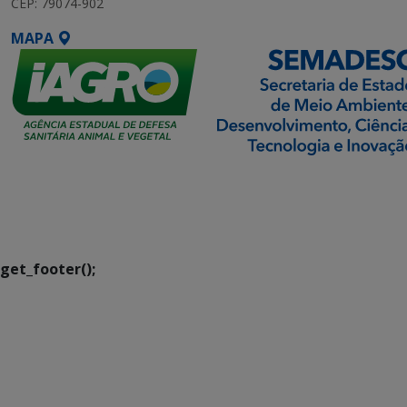
CEP: 79074-902
MAPA
SETDIG | Secretaria-
Executiva de
Transformação Digital
get_footer();