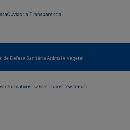
usca
Ouvidoria
Transparência
l de Defesa Sanitária Animal e Vegetal
os
Informativos
Fale Conosco
Sistemas