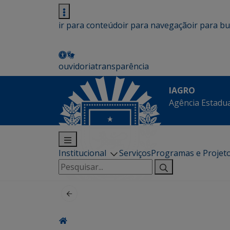
ir para conteúdo
ir para navegação
ir para b
ouvidoria
transparência
IAGRO
Agência Estadua
Institucional
Serviços
Programas e Projet
Pesquisar
por: