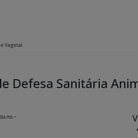
 e Vegetal
de Defesa Sanitária Anim
V
da.ms •