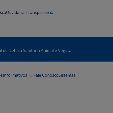
usca
Ouvidoria
Transparência
l de Defesa Sanitária Animal e Vegetal
os
Informativos
Fale Conosco
Sistemas