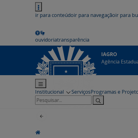
ir para conteúdo
ir para navegação
ir para b
ouvidoria
transparência
IAGRO
Agência Estadua
Institucional
Serviços
Programas e Projet
Pesquisar
por: