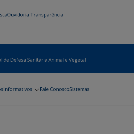
usca
Ouvidoria
Transparência
l de Defesa Sanitária Animal e Vegetal
os
Informativos
Fale Conosco
Sistemas