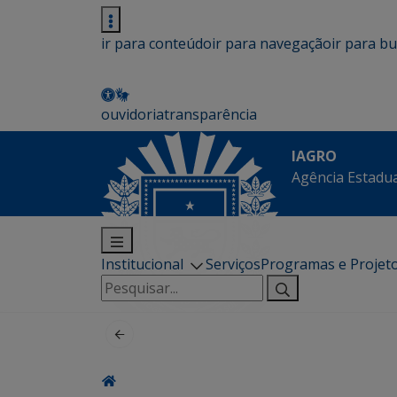
ir para conteúdo
ir para navegação
ir para b
ouvidoria
transparência
IAGRO
Agência Estadua
Institucional
Serviços
Programas e Projet
Pesquisar
por: