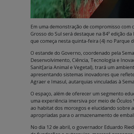
Em uma demonstração de compromisso com o p
Grosso do Sul será destaque na 84ª edição da 
que começa nesta quinta-feira (4) no Parque
O estande do Governo, coordenado pela Semad
Desenvolvimento, Ciência, Tecnologia e Inovaç
Sanit[aria Animal e Vegetal), trará um ambie
apresentando sistemas inovadores que reflet
Agraer e Imasul, autarquias vinculadas à Sem
O espaço, além de oferecer um segmento educa
uma experiência imersiva por meio de Óculos 
ao habitat dos morcegos e elucidando sobre a
apropriadas para o armazenamento de embala
No dia 12 de abril, o governador Eduardo Ried