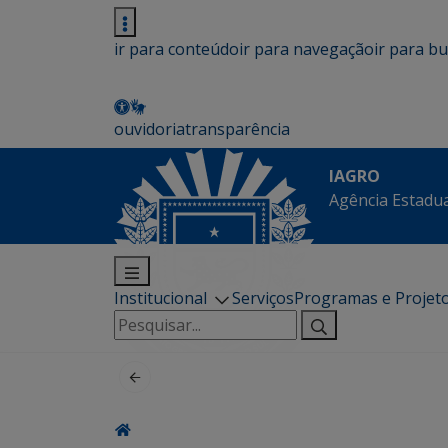
ir para conteúdo
ir para navegação
ir para b
ouvidoria
transparência
IAGRO
Agência Estadua
Institucional
Serviços
Programas e Projet
Pesquisar
por: