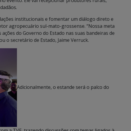
o evento. Ele vai recepcionar produtores rurais,
idadãos.
lações institucionais e fomentar um diálogo direto e
setor agropecuário sul-mato-grossense. “Nossa meta
as ações do Governo do Estado nas suas bandeiras de
mou o secretário de Estado, Jaime Verruck.
Adicionalmente, o estande será o palco do
 com a TVE, trazendo discussões com temas ligados à