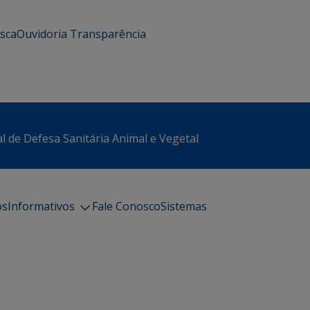
usca
Ouvidoria
Transparência
l de Defesa Sanitária Animal e Vegetal
os
Informativos
Fale Conosco
Sistemas