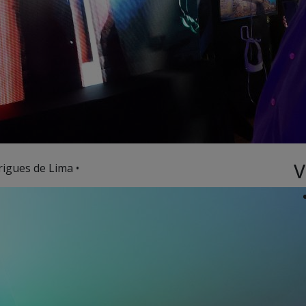
V
rigues de Lima •