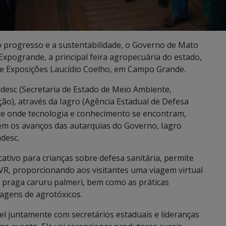
rogresso e a sustentabilidade, o Governo de Mato
Expogrande, a principal feira agropecuária do estado,
 de Exposições Laucídio Coelho, em Campo Grande.
esc (Secretaria de Estado de Meio Ambiente,
ão), através da Iagro (Agência Estadual de Defesa
nte onde tecnologia e conhecimento se encontram,
em os avanços das autarquias do Governo, Iagro
adesc.
tivo para crianças sobre defesa sanitária, permite
VR, proporcionando aos visitantes uma viagem virtual
 praga caruru palmeri, bem como as práticas
gens de agrotóxicos.
el juntamente com secretários estaduais e lideranças