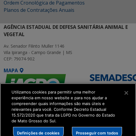
Ordem Cronológica de Pagamentos
Planos de Contratações Anuais
AGÊNCIA ESTADUAL DE DEFESA SANITÁRIA ANIMAL E
VEGETAL
Av. Senador Filinto Muller 1146
Vila Ipiranga - Campo Grande | MS
CEP: 79074-902
MAPA
Utilizamos cookies para permitir uma melhor
experiência em nosso website e para nos ajudar a
compreender quais informações são mais úteis e
relevantes para você. Conforme Decreto Estadual
15.572/2020 que trata da LGPD no Governo do Estado
SETDIG | Secretaria-
de Mato Grosso do Sul.
Executiva de
Transformação Digital
Definições de cookies
Prosseguir com todos