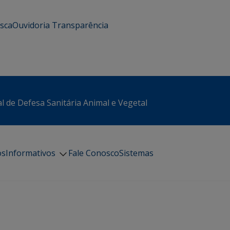
usca
Ouvidoria
Transparência
l de Defesa Sanitária Animal e Vegetal
os
Informativos
Fale Conosco
Sistemas