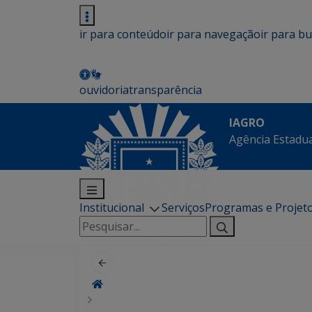
ir para conteúdo
ir para navegação
ir para b
ouvidoria
transparência
IAGRO
Agência Estadua
Institucional
Serviços
Programas e Projet
Pesquisar
por: