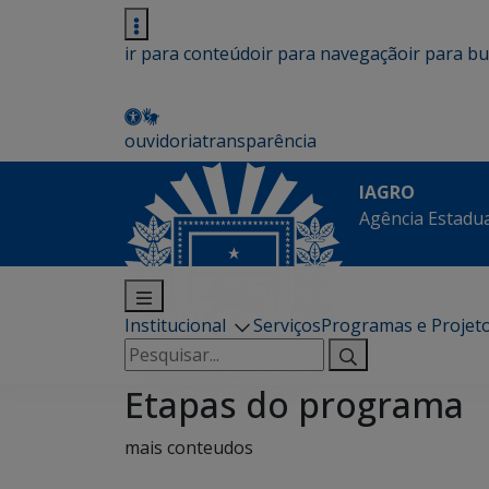
ir para conteúdo
ir para navegação
ir para b
ouvidoria
transparência
IAGRO
Agência Estadua
Institucional
Serviços
Programas e Projet
Pesquisar
por:
Etapas do programa
mais conteudos