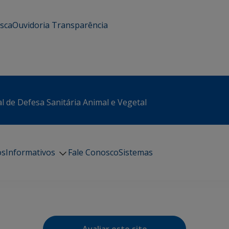
usca
Ouvidoria
Transparência
l de Defesa Sanitária Animal e Vegetal
os
Informativos
Fale Conosco
Sistemas