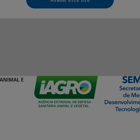
Avaliar este site
 ANIMAL E
ormação Digital