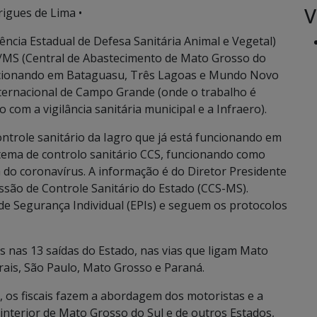
V
rigues de Lima •
ência Estadual de Defesa Sanitária Animal e Vegetal)
a/MS (Central de Abastecimento de Mato Grosso do
 funcionando em Bataguasu, Três Lagoas e Mundo Novo
nternacional de Campo Grande (onde o trabalho é
com a vigilância sanitária municipal e a Infraero).
trole sanitário da Iagro que já está funcionando em
stema de controlo sanitário CCS, funcionando como
a do coronavírus. A informação é do Diretor Presidente
ssão de Controle Sanitário do Estado (CCS-MS).
de Segurança Individual (EPIs) e seguem os protocolos
s nas 13 saídas do Estado, nas vias que ligam Mato
rais, São Paulo, Mato Grosso e Paraná.
 os fiscais fazem a abordagem dos motoristas e a
interior de Mato Grosso do Sul e de outros Estados,