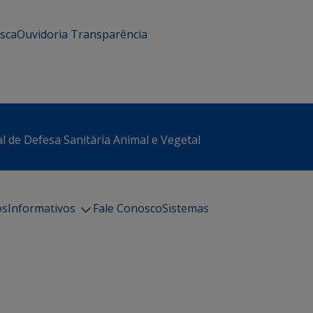
usca
Ouvidoria
Transparência
l de Defesa Sanitária Animal e Vegetal
os
Informativos
Fale Conosco
Sistemas