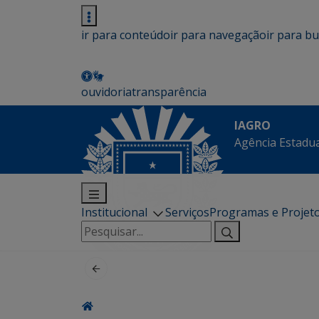
ir para conteúdo
ir para navegação
ir para b
ouvidoria
transparência
IAGRO
Agência Estadua
Institucional
Serviços
Programas e Projet
Pesquisar
por: