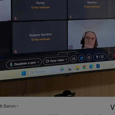
V
t Baron •