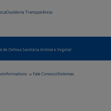
usca
Ouvidoria
Transparência
l de Defesa Sanitária Animal e Vegetal
os
Informativos
Fale Conosco
Sistemas