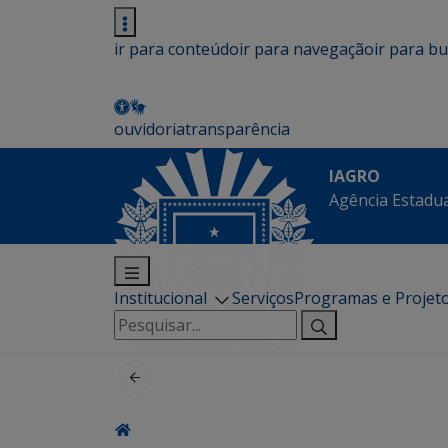
ir para conteúdo
ir para navegação
ir para b
ouvidoria
transparência
IAGRO
Agência Estadua
Institucional
Serviços
Programas e Projet
Pesquisar
por: