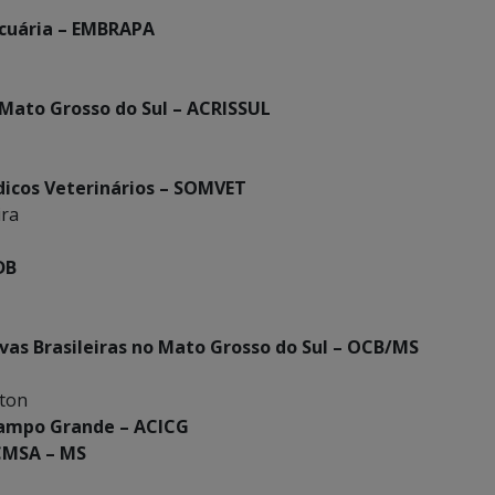
ecuária – EMBRAPA
 Mato Grosso do Sul – ACRISSUL
icos Veterinários – SOMVET
ira
DB
vas Brasileiras no Mato Grosso do Sul – OCB/MS
rton
 Campo Grande – ACICG
CMSA – MS