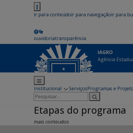
ir para conteúdo
ir para navegação
ir para b
ouvidoria
transparência
IAGRO
Agência Estadua
Institucional
Serviços
Programas e Projet
Pesquisar
por:
Etapas do programa
mais conteudos