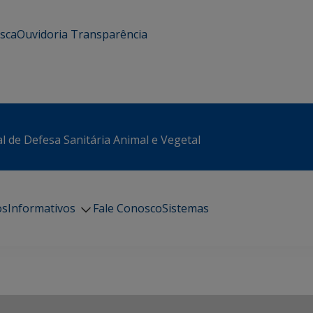
usca
Ouvidoria
Transparência
l de Defesa Sanitária Animal e Vegetal
os
Informativos
Fale Conosco
Sistemas