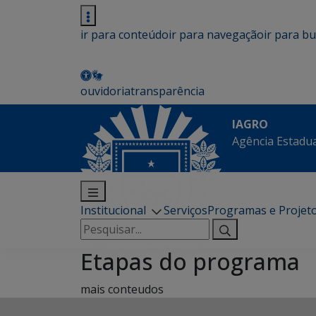
ir para conteúdo
ir para navegação
ir para b
ouvidoria
transparência
IAGRO
Agência Estadua
Institucional
Serviços
Programas e Projet
Pesquisar
por:
Etapas do programa
mais conteudos