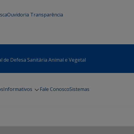
usca
Ouvidoria
Transparência
l de Defesa Sanitária Animal e Vegetal
os
Informativos
Fale Conosco
Sistemas